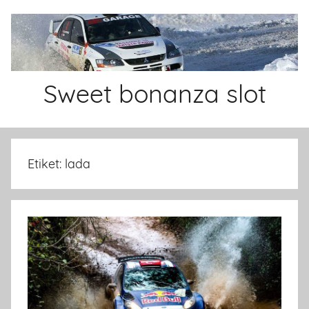
İçeriğe
atla
Sweet bonanza slot
Sweet
bonanza
slot
Etiket:
lada
oyunu
ve
siteleri