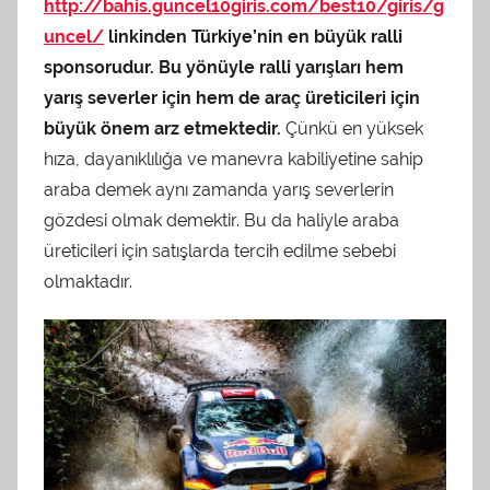
http://bahis.guncel10giris.com/best10/giris/g
uncel/
linkinden Türkiye’nin en büyük ralli
sponsorudur. Bu yönüyle ralli yarışları hem
yarış severler için hem de araç üreticileri için
büyük önem arz etmektedir.
Çünkü en yüksek
hıza, dayanıklılığa ve manevra kabiliyetine sahip
araba demek aynı zamanda yarış severlerin
gözdesi olmak demektir. Bu da haliyle araba
üreticileri için satışlarda tercih edilme sebebi
olmaktadır.